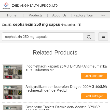
ZHEJIANG HEALTH LIFE CO.,LTD
Home
Products
About Us
Factory Tour
>>
cephalexin 250 mg capsule
Qualität
supplier.
(1)
Related Products
Indomethacin kapselt 25MG BP/USP-Antirheumatika
10*10's/Kasten ein
Jetzt anfragen
Antipyretikum der Ibuprofen-Dragee-200MG 400MG
- schmerzlindernde Medizin
Jetzt anfragen
Cimetidine Tablets Darmleiden-Medizin BP/USP