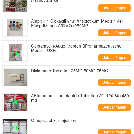
200MG 400MG
Jetzt anfragen
Ampicillin-Cloxacillin für Antibiotikum-Medizin der
Einspritzungs-250MG+250MG
Jetzt anfragen
Gentamycin-Augentropfen BP/pharmazeutische
Medizin USPs
Jetzt anfragen
Diclofenac Tabletten 25MG 50MG 75MG
Jetzt anfragen
ARtemether+Lumefantrin Tabletten 20+120;80+480
mg
Jetzt anfragen
Omeprazol zur Injektion
Jetzt anfragen