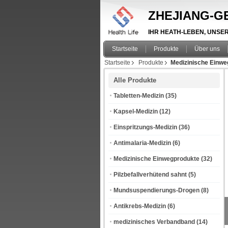
ZHEJIANG-GE
IHR HEATH-LEBEN, UNSER A
Startseite
Produkte
Über uns
Startseite
Produkte
Medizinische Einwe
Alle Produkte
Tabletten-Medizin
(35)
Kapsel-Medizin
(12)
Einspritzungs-Medizin
(36)
Antimalaria-Medizin
(6)
Medizinische Einwegprodukte
(32)
Pilzbefallverhütend sahnt
(5)
Mundsuspendierungs-Drogen
(8)
Antikrebs-Medizin
(6)
medizinisches Verbandband
(14)