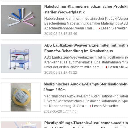
Nabelschnur-Klammern-medizinischer Produkt
steriler Wegwerfplastik
Nabelschnur-Klammern-medizinischer Produkt-Versorg
Beschreibung Nabelschnurklammer Material: pp./ABS F
Abschneidennabel, wenn Frau ...
Lesen Sie weiter
2019-05-28 17:35:46
ABS Laufkatzen-Wegwerfarzneimittel mit rostfr
Framefor-Behandlung im Krankenhaus
ABS Laufkatzen-Wegwerfarzneimittel mit rostfreiem 
Krankenhaus Hauptmerkmal: 1. Edelstahlrahmen mit dr
unter der ersten Plattform mit einem ...
Lesen Sie we
2019-05-28 17:45:22
Medizinisches Autoklav-Dampf-Sterilisations-I
19mm * 50m
Medizinisches Autoklav-Dampf-Sterilisations-Indika
1. Ware: Wirtschaftliches Autoklavindikatorband 2. Spe
als Kundenantrag. 3. Gekr...
Lesen Sie weiter
2019-05-28 17:44:40
Plastikprüfungs-Therapie-Ausrüstungs-medizin