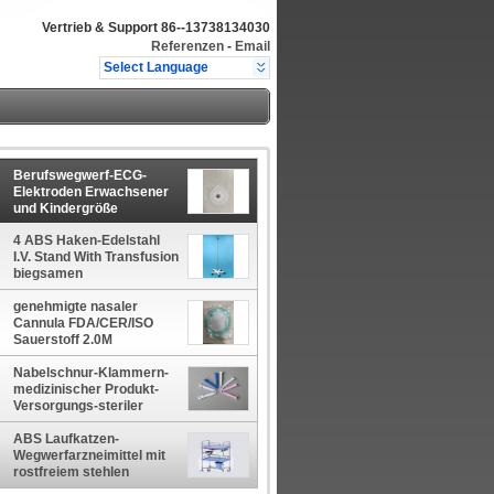
Vertrieb & Support
86--13738134030
Referenzen
-
Email
Select Language
Berufswegwerf-ECG-
Elektroden Erwachsener
und Kindergröße
4 ABS Haken-Edelstahl
I.V. Stand With Transfusion
biegsamen
Trägermaterials
genehmigte nasaler
Cannula FDA/CER/ISO
Sauerstoff 2.0M
Wegwerfarzneimittel
PVCs
Nabelschnur-Klammern-
medizinischer Produkt-
Versorgungs-steriler
Wegwerfplastik
ABS Laufkatzen-
Wegwerfarzneimittel mit
rostfreiem stehlen
Framefor-Behandlung im