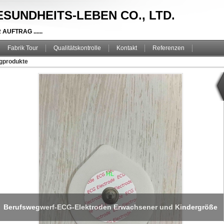
SUNDHEITS-LEBEN CO., LTD.
UFTRAG ......
Fabrik Tour
Qualitätskontrolle
Kontakt
Referenzen
gprodukte
4 ABS Haken-Edelstahl I.V. Stand With Transfusion biegsamen
Trägermaterials