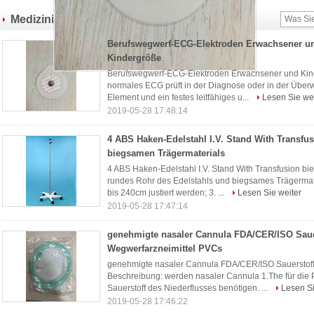
Medizinische Einwegprodukte
(32)
Berufswegwerf-ECG-Elektroden Erwachsener u
Kindergröße
Berufswegwerf-ECG-Elektroden Erwachsener und Kind
normales ECG prüft in der Diagnose oder in der Überw
Element und ein festes leitfähiges u...
Lesen Sie wei
2019-05-28 17:48:14
4 ABS Haken-Edelstahl I.V. Stand With Transfu
biegsamen Trägermaterials
4 ABS Haken-Edelstahl I.V. Stand With Transfusion b
rundes Rohr des Edelstahls und biegsames Trägerma
bis 240cm justiert werden; 3. ...
Lesen Sie weiter
2019-05-28 17:47:14
genehmigte nasaler Cannula FDA/CER/ISO Saue
Wegwerfarzneimittel PVCs
genehmigte nasaler Cannula FDA/CER/ISO Sauerstoff
Beschreibung: werden nasaler Cannula 1.The für die P
Sauerstoff des Niederflusses benötigen. ...
Lesen Si
2019-05-28 17:46:22