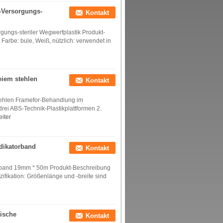
-Versorgungs-
Kontakt
ungs-steriler Wegwerfplastik Produkt-
arbe: bule, Weiß, nützlich: verwendet in
eiem stehlen
Kontakt
stehlen Framefor-Behandlung im
ei ABS-Technik-Plastikplattformen 2.
iter
ndikatorband
Kontakt
torband 19mm * 50m Produkt-Beschreibung
zifikation: Größenlänge und -breite sind
ische
Kontakt