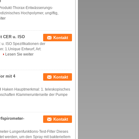
e
 Produkt-Thorax-Entwässerungs-
dizinisches Hochpolymer, ungiftig,
iter
it CER u. ISO
Kontakt
u. ISO Spezifikationen der
n: 1.Unique Entwurf, Art:
.
Lesen Sie weiter
or mit 4
Kontakt
 4 Haken Hauptmerkmal: 1. teleskopisches
enschaften Klammerunterseite der Pumpe
fspirometer-
Kontakt
meter-Lungenfunktions-Test-Filter Dieses
et werden, um den Spray mit bakteriellem