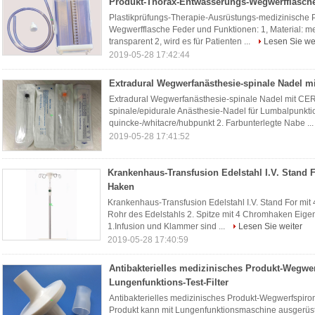
Produkt-Thorax-Entwässerungs-Wegwerfflasch
Plastikprüfungs-Therapie-Ausrüstungs-medizinische
Wegwerfflasche Feder und Funktionen: 1, Material: me
transparent 2, wird es für Patienten ...
Lesen Sie we
2019-05-28 17:42:44
Extradural Wegwerfanästhesie-spinale Nadel m
Extradural Wegwerfanästhesie-spinale Nadel mit CER 
spinale/epidurale Anästhesie-Nadel für Lumbalpunktio
quincke-/whitacre/hubpunkt 2. Farbunterlegte Nabe ..
2019-05-28 17:41:52
Krankenhaus-Transfusion Edelstahl I.V. Stand F
Haken
Krankenhaus-Transfusion Edelstahl I.V. Stand For mit
Rohr des Edelstahls 2. Spitze mit 4 Chromhaken Eig
1.Infusion und Klammer sind ...
Lesen Sie weiter
2019-05-28 17:40:59
Antibakterielles medizinisches Produkt-Wegwer
Lungenfunktions-Test-Filter
Antibakterielles medizinisches Produkt-Wegwerfspiro
Produkt kann mit Lungenfunktionsmaschine ausgerüst