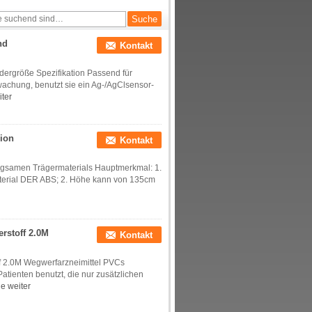
Krankenhaus
nd
Kontakt
ergröße Spezifikation Passend für
achung, benutzt sie ein Ag-/AgClsensor-
ter
sion
Kontakt
iegsamen Trägermaterials Hauptmerkmal: 1.
terial DER ABS; 2. Höhe kann von 135cm
rstoff 2.0M
Kontakt
 2.0M Wegwerfarzneimittel PVCs
atienten benutzt, die nur zusätzlichen
e weiter