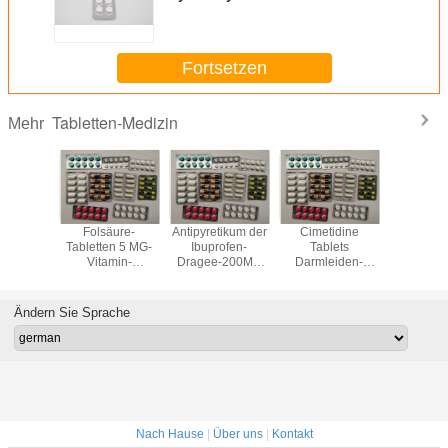
Fortsetzen
Tabletten-Medizin
Mehr
chlorid
Folsäure-
Antipyretikum der
Cimetidine
Salbut
Tablets
Tabletten 5 MG-
Ibuprofen-
Tablets
Tablets 
s-Medizin
Vitamin-
Dragee-200MG
Darmleiden-
Bronchodi
/Kasten
Ergänzungs-
400MG -
Medizin BP/USP
Medizin
Medizin BP/USP
schmerzlindernde
200MG 400MG
10BP/
Medizin
Ändern Sie Sprache
Nach Hause
|
Über uns
|
Kontakt