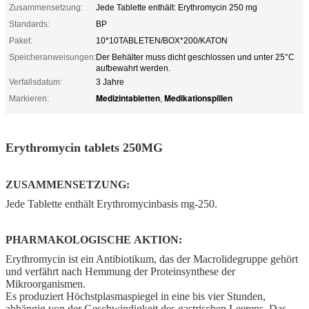
Zusammensetzung:
Jede Tablette enthält: Erythromycin 250 mg
Standards:
BP
Paket:
10*10TABLETEN/BOX*200/KATON
Speicheranweisungen:
Der Behälter muss dicht geschlossen und unter 25°C
aufbewahrt werden.
Verfallsdatum:
3 Jahre
Medizintabletten
Medikationspillen
Markieren:
,
Erythromycin tablets 250MG
ZUSAMMENSETZUNG:
Jede Tablette enthält Erythromycinbasis mg-250.
PHARMAKOLOGISCHE AKTION:
Erythromycin ist ein Antibiotikum, das der Macrolidegruppe gehört
und verfährt nach Hemmung der Proteinsynthese der
Mikroorganismen.
Es produziert Höchstplasmaspiegel in eine bis vier Stunden,
abhängig von der Geschwindigkeit des gastrischen Leerens. Das