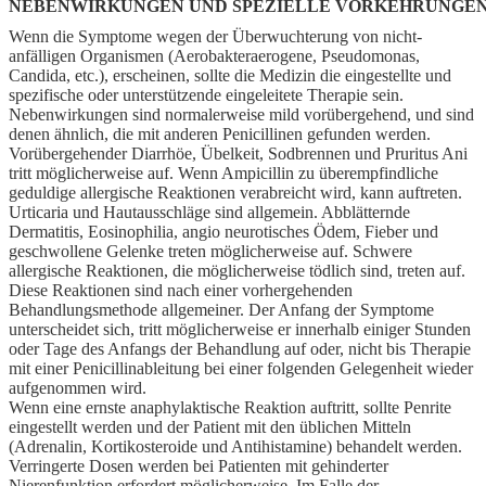
NEBENWIRKUNGEN UND SPEZIELLE VORKEHRUNGEN
Wenn die Symptome wegen der Überwuchterung von nicht-
anfälligen Organismen (Aerobakteraerogene, Pseudomonas,
Candida, etc.), erscheinen, sollte die Medizin die eingestellte und
spezifische oder unterstützende eingeleitete Therapie sein.
Nebenwirkungen sind normalerweise mild vorübergehend, und sind
denen ähnlich, die mit anderen Penicillinen gefunden werden.
Vorübergehender Diarrhöe, Übelkeit, Sodbrennen und Pruritus Ani
tritt möglicherweise auf. Wenn Ampicillin zu überempfindliche
geduldige allergische Reaktionen verabreicht wird, kann auftreten.
Urticaria und Hautausschläge sind allgemein. Abblätternde
Dermatitis, Eosinophilia, angio neurotisches Ödem, Fieber und
geschwollene Gelenke treten möglicherweise auf. Schwere
allergische Reaktionen, die möglicherweise tödlich sind, treten auf.
Diese Reaktionen sind nach einer vorhergehenden
Behandlungsmethode allgemeiner. Der Anfang der Symptome
unterscheidet sich, tritt möglicherweise er innerhalb einiger Stunden
oder Tage des Anfangs der Behandlung auf oder, nicht bis Therapie
mit einer Penicillinableitung bei einer folgenden Gelegenheit wieder
aufgenommen wird.
Wenn eine ernste anaphylaktische Reaktion auftritt, sollte Penrite
eingestellt werden und der Patient mit den üblichen Mitteln
(Adrenalin, Kortikosteroide und Antihistamine) behandelt werden.
Verringerte Dosen werden bei Patienten mit gehinderter
Nierenfunktion erfordert möglicherweise. Im Falle der