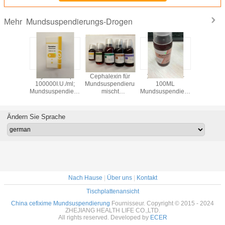
Mundsuspendierungs-Drogen
Mehr
azole-
Nystain-Sirup
Cephalexin für
100MG-/5ML-
Amoxici
handlung
100000I.U./ml;
Mundsuspendierung
100ML
trock
0ml der
Mundsuspendierungs-
mischt
Mundsuspendierung
Suspend
dia-
Drogen der
250MG/5ML
mischt Ibuprofen-
250MG/Be
pendierung
Antibiotikum-
60ML
trockene
5ML 100
rogen bei
30ML
1Bootle/Kasten
Suspendierung
Infekt
Ändern Sie Sprache
Drogen bei
Drogen bei
Nach Hause
|
Über uns
|
Kontakt
Tischplattenansicht
China cefixime Mundsuspendierung
Fournisseur. Copyright © 2015 - 2024
ZHEJIANG HEALTH LIFE CO.,LTD.
All rights reserved. Developed by
ECER