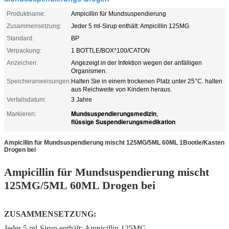
Produktname:
Ampicillin für Mundsuspendierung
Zusammensetzung:
Jeder 5 ml-Sirup enthält: Ampicillin 125MG
Standard:
BP
Verpackung:
1 BOTTLE/BOX*100/CATON
Anzeichen:
Angezeigt in der Infektion wegen der anfälligen
Organismen.
Speicheranweisungen:
Halten Sie in einem trockenen Platz unter 25°C. halten
aus Reichweite von Kindern heraus.
Verfallsdatum:
3 Jahre
Mundsuspendierungsmedizin
Markieren:
,
flüssige Suspendierungsmedikation
Ampicillin für Mundsuspendierung mischt 125MG/5ML 60ML 1Bootle/Kasten
Drogen bei
Ampicillin für Mundsuspendierung mischt
125MG/5ML 60ML Drogen bei
ZUSAMMENSETZUNG:
Jeder 5 ml-Sirup enthält: Ampicillin 125MG