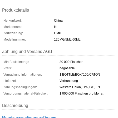
Produktdetails
Herkunftsort:
China
Markenname:
HL
Zertifizierung:
GMP
Modellnummer:
125MG/5ML 60ML
Zahlung und Versand AGB
Min Bestellmenge:
30.000 Flaschen
Preis:
negotiable
Verpackung Informationen:
1 BOTTLE/BOX*100/CATON
Lieferzeit:
Verhandlung
Zahlungsbedingungen:
Western Union, D/A, L/C, T/T
Versorgungsmaterial-Fähigkeit:
1.000.000 Flaschen pro Monat
Beschreibung
Mundsuspendierungs-Drogen