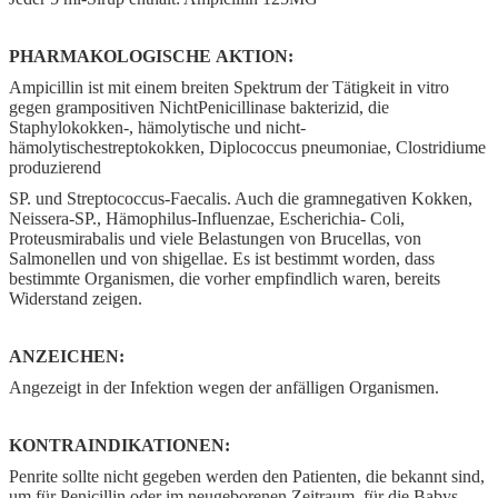
PHARMAKOLOGISCHE AKTION:
Ampicillin ist mit einem breiten Spektrum der Tätigkeit in vitro
gegen grampositiven NichtPenicillinase bakterizid, die
Staphylokokken-, hämolytische und nicht-
hämolytischestreptokokken, Diplococcus pneumoniae, Clostridiume
produzierend
SP. und Streptococcus-Faecalis. Auch die gramnegativen Kokken,
Neissera-SP., Hämophilus-Influenzae, Escherichia- Coli,
Proteusmirabalis und viele Belastungen von Brucellas, von
Salmonellen und von shigellae. Es ist bestimmt worden, dass
bestimmte Organismen, die vorher empfindlich waren, bereits
Widerstand zeigen.
ANZEICHEN:
Angezeigt in der Infektion wegen der anfälligen Organismen.
KONTRAINDIKATIONEN:
Penrite sollte nicht gegeben werden den Patienten, die bekannt sind,
um für Penicillin oder im neugeborenen Zeitraum, für die Babys