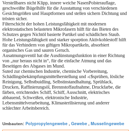
Verstellbares nicht Klipp, innere weiche NasenPolsterauflage,
geschweißte Bügelhilfe für die Ausstattung von verschiedenen
Gesichtsgrößen und Hauptformen und stellen sichern Dichtung und
trösten sicher.
Filterschicht der hohen Leistungsfähigkeit mit modernen
elektrostatischen belasteten Mikrofasern hilft für das Bieten des
Schutzes gegen Nichtöl basierte Partikel und schädlichen Staub.
Hohe Leistungsfähigkeit und starker sporption Aktivkohlestoff hilft
für das Verhindern von giftigen Mikropartikeln, absorbiert
organisches Gas und sauren Geruch.
Ausatmungsventil hat die Ausdünstungsfunktion in einer Richtung
von „nur heraus nicht in“, für die einfache Atmung und das
Beseitigen des Abgases im Mund.
Suted zur chemischen Industrie, chemische Vorbereitung,
Schädlingsbekämpfungsmittelherstellung und -c$sprühen, lösliche
Reinigung, Selbstbuidling, Selbstinstandhaltung, Sprühlack,
Drucken, Raffinierungsöl, Brennstoffaufnahme, Druckfarbe, die
färben, errichtendes Schiff, Schiff, Ausschnitt, elektrisches
abbauend, Schweißen, elektronische Industrie,
Lebensmittelverarbeitung, Klimasterilisierung und anderer
schlechter Arbeitsbereich.
Polypropylengewebe
Gewebe
Musselingewebe
Umbauten:
,
,