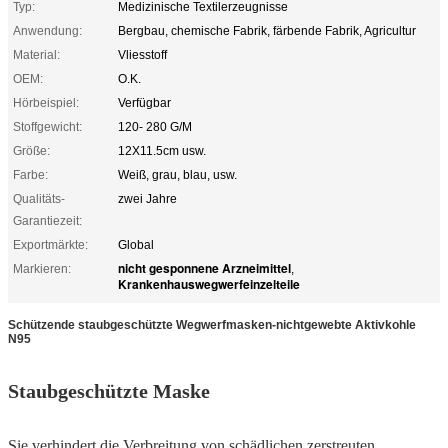
Typ:
Medizinische Textilerzeugnisse
Anwendung:
Bergbau, chemische Fabrik, färbende Fabrik, Agricultur
Material:
Vliesstoff
OEM:
O.K.
Hörbeispiel:
Verfügbar
Stoffgewicht:
120- 280 G/M
Größe:
12X11.5cm usw.
Farbe:
Weiß, grau, blau, usw.
Qualitäts-
zwei Jahre
Garantiezeit:
Exportmärkte:
Global
nicht gesponnene Arzneimittel
Markieren:
,
Krankenhauswegwerfeinzelteile
Schützende staubgeschützte Wegwerfmasken-nichtgewebte Aktivkohle
N95
Staubgeschützte Maske
Sie verhindert die Verbreitung von schädlichen zerstreuten