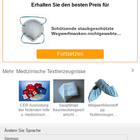
Erhalten Sie den besten Preis für
Schützende staubgeschützte
Wegwerfmasken-nichtgewebte
Aktivkohle N95
Fortsetzen
Medizinische Textilerzeugnisse
Mehr
nischer
CER Ausrüstung
Saugfähige
Wegwerfvliesstoff
Nichtge
ebter pp.
der Notersten hilfe
Baumwollwegwerfgaze
pp.
chirurgi
Surgical
u. medizinische
wischt
Textilerzeugnis-
Wegwerff
t Nurse
FDA-Soems
medizinische
gleitsichere
mit Ear
 der
Textilerzeugnisse
Textilerzeugnisse
Schuh-
Aktivk
zeugnis-
im Freien
auf
Abdeckung CPE
Facem
Ändern Sie Sprache
Shoecover
medizinische
German