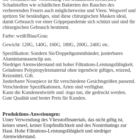
Schadstoffen wie schädlichen Bakterien des Rauches des
verheerenden Feuers auch möglicherweise und Viren. Wegwerf und
spritzen Sie beständiges, sind diese chirurgischen Masken ideal,
damit Gebrauch vor einer Grippepandemie sich schützt und sind für
chirurgischen Gebrauch bestimmt.
Farbe: weiß/Blau/Grau
Gewicht: 120G, 140G, 160G, 180G, 200G, 240G etc.
Spezifikation: Sondern Sie/Doppeltgummibänder, justierbares
Aluminiumnasenclip aus.
Niedriger Atemwiderstand mit hoher Filtrations-Leistungsfähigkeit.
Geladenes Polypropylenmaterial ohne irgendwie giftiges, reizend,
Reizmittel, Gift.
Justierbarer Nosepiece ist für verschiedene Gesichtsgrößen passend.
Verschiedene Spezifikationen, Arten sind verfügbar.
Kann die Kundenentwürfe und -logo tun, die gedruckt werden.
Gute Qualität und bester Preis für Kunden.
Produktions-Anweisungen:
Unter Verwendung des Vliesstoffmaterials, das nicht giftig ist,
keines smeel, keiner Empfindlichkeit und des Nonirritatings zur
Haut. Hohe Filtrations-Leistungsfähigkeit und niedriger
Atemwiderstand.