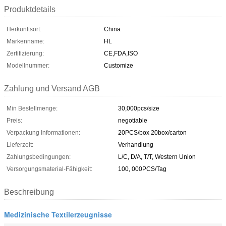
Produktdetails
Herkunftsort:
China
Markenname:
HL
Zertifizierung:
CE,FDA,ISO
Modellnummer:
Customize
Zahlung und Versand AGB
Min Bestellmenge:
30,000pcs/size
Preis:
negotiable
Verpackung Informationen:
20PCS/box 20box/carton
Lieferzeit:
Verhandlung
Zahlungsbedingungen:
L/C, D/A, T/T, Western Union
Versorgungsmaterial-Fähigkeit:
100, 000PCS/Tag
Beschreibung
Medizinische Textilerzeugnisse