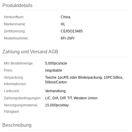
Produktdetails
Herkunftsort:
China
Markenname:
HL
Zertifizierung:
CE/ISO13485
Modellnummer:
6Fr-26Fr
Zahlung und Versand AGB
Min Bestellmenge:
5,000pcs/size
Preis:
negotiable
Verpackung
Tasche 1pc/PE oder Blisterpackung; 10PCS/Box,
50box/Carton
Informationen:
Lieferzeit:
Verhandlung
Zahlungsbedingungen:
L/C, D/A, D/P, T/T, Western Union
Versorgungsmaterial-
15,000pcs/day
Fähigkeit:
Beschreibung