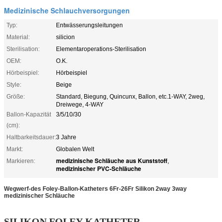
Medizinische Schlauchversorgungen
Typ:
Entwässerungsleitungen
Material:
silicion
Sterilisation:
Elementaroperations-Sterilisation
OEM:
O.K.
Hörbeispiel:
Hörbeispiel
Style:
Beige
Größe:
Standard, Biegung, Quincunx, Ballon, etc.1-WAY, 2weg,
Dreiwege, 4-WAY
Ballon-Kapazität
3/5/10/30
(cm):
Haltbarkeitsdauer:
3 Jahre
Markt:
Globalen Welt
medizinische Schläuche aus Kunststoff
Markieren:
,
medizinischer PVC-Schläuche
Wegwerf-des Foley-Ballon-Katheters 6Fr-26Fr Silikon 2way 3way
medizinischer Schläuche
SILIKON FOLEY-KATHETER