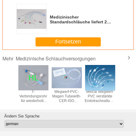
Medizinischer
Standardschläuche liefert 2
Möglichkeit/3 Möglichkeit Silikon
Foley-Ballon-Katheter
Fortsetzen
Medizinische Schlauchversorgungen
Mehr
rohr
längerungsrohr
T-
Wegwerf-PVC-
Meical Wegwerf-
Wegwerfer
Verbindungsrohr
Magen Tubewith-
PVC verstärkte
Roh
für wiederholte
CER-ISO
Endotrachealtubus
medizini
Injektion
genehmigte Fr6-
mit Stulpe/ohne
Schläuche
Fr22 120cm
Stulpe
anerkann
medizinische
CER-IS
Ändern Sie Sprache
Schlauchversorgungen
Verfü