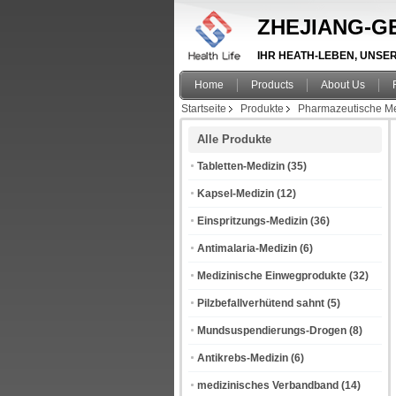
ZHEJIANG-GE
IHR HEATH-LEBEN, UNSER A
Home
Products
About Us
Startseite
Produkte
Pharmazeutische Me
Alle Produkte
Tabletten-Medizin
(35)
Kapsel-Medizin
(12)
Einspritzungs-Medizin
(36)
Antimalaria-Medizin
(6)
Medizinische Einwegprodukte
(32)
Pilzbefallverhütend sahnt
(5)
Mundsuspendierungs-Drogen
(8)
Antikrebs-Medizin
(6)
medizinisches Verbandband
(14)