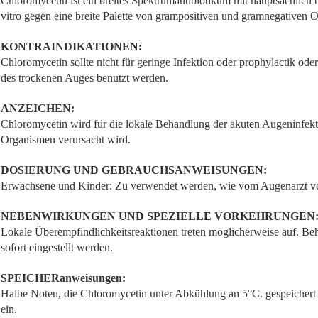
Chloromycetin ist ein breites Spektrumantibiotikum mit hauptsächlich ba
vitro gegen eine breite Palette von grampositiven und gramnegativen O
KONTRAINDIKATIONEN:
Chloromycetin sollte nicht für geringe Infektion oder prophylactik o
des trockenen Auges benutzt werden.
ANZEICHEN:
Chloromycetin wird für die lokale Behandlung der akuten Augeninfekti
Organismen verursacht wird.
DOSIERUNG UND GEBRAUCHSANWEISUNGEN:
Erwachsene und Kinder: Zu verwendet werden, wie vom Augenarzt v
NEBENWIRKUNGEN UND SPEZIELLE VORKEHRUNGEN
Lokale Überempfindlichkeitsreaktionen treten möglicherweise auf. Be
sofort eingestellt werden.
SPEICHERanweisungen:
Halbe Noten, die Chloromycetin unter Abkühlung an 5°C. gespeic
ein.