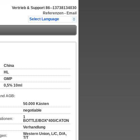
Vertrieb & Support
86--13738134030
Referenzen
-
Email
Select Language
China
HL
GMP
0,5% 10ml
and AGB:
50.000 Kästen
negotiable
1
ationen:
BOTTLE/BOX*400/CATON
Verhandlung
Western Union, L/C, D/A,
gen:
T/T