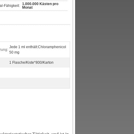
1.000.000 Kästen pro
l-Fähigkeit:
Monat
Jede 1 ml enthält:Chloramphenicol
zung:
50 mg
1 Flasche/Kiste*800/Karton