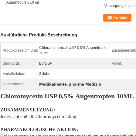
Augentropfen 10 ml
Versorgungsmateria
Kontakt
Ausführliche Produkt-Beschreibung
Chloramphenicol USP 0,5% Augentropfen
Produktbezeichnung:
Zusammenset
10 ml
Standards:
Bp/USP
Paket:
Verfallsdatum:
3 Jahre
Medikamente
pharma Medizin
Hervorheben:
,
Chloromycetin USP 0,5% Augentropfen 10ML
ZUSAMMENSETZUNG:
Jedes 1ml enthält: Chloromycetin 50mg
PHARMAKOLOGISCHE AKTION: