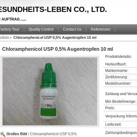
SUNDHEITS-LEBEN CO., LTD.
UFTRAG ......
Factory Tour
Quality Control
Contact Us
Referenzen
dizin
Chloramphenicol USP 0,5% Augentropfen 10 ml
Chloramphenicol USP 0,5% Augentropfen 10 ml
Produktdetails:
Herkunftsort:
Markenname:
Zertifizierung:
Modellnummer:
Zahlung und Vers
Min Bestellmenge:
Preis:
Verpackung Inform
Lieferzeit:
Zahlungsbedingun
Großes Bild :
Chloramphenicol USP 0,5%