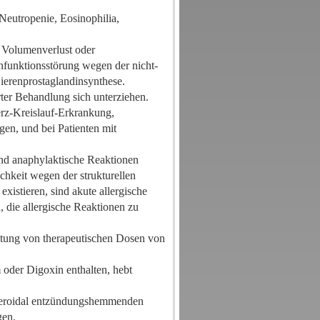
eutropenie, Eosinophilia,
m Volumenverlust oder
nfunktionsstörung wegen der nicht-
erenprostaglandinsynthese.
erter Behandlung sich unterziehen.
rz-Kreislauf-Erkrankung,
en, und bei Patienten mit
nd anaphylaktische Reaktionen
hkeit wegen der strukturellen
xistieren, sind akute allergische
, die allergische Reaktionen zu
ltung von therapeutischen Dosen von
oder Digoxin enthalten, hebt
steroidal entzündungshemmenden
gen.