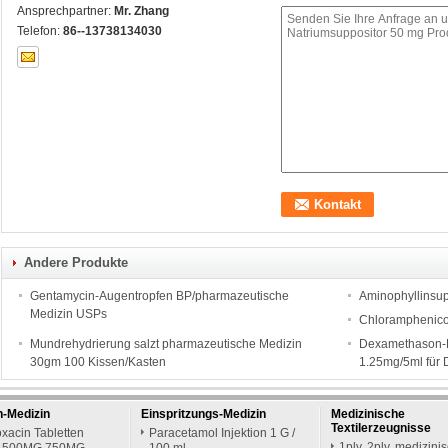
Ansprechpartner:
Mr. Zhang
Telefon:
86--13738134030
Andere Produkte
Gentamycin-Augentropfen BP/pharmazeutische
Aminophyllinsu
Medizin USPs
Chloramphenico
Mundrehydrierung salzt pharmazeutische Medizin
Dexamethason-D
30gm 100 Kissen/Kasten
1.25mg/5ml für D
n-Medizin
Einspritzungs-Medizin
Medizinische
Textilerzeugnisse
oxacin Tabletten
Paracetamol Injektion 1 G /
1ply, 2ply, medizini