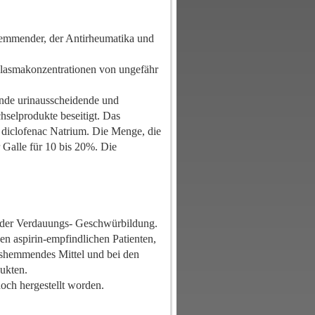
shemmender, der Antirheumatika und
Plasmakonzentrationen von ungefähr
nde urinausscheidende und
selprodukte beseitigt. Das
 diclofenac Natrium. Die Menge, die
 Galle für 10 bis 20%. Die
r der Verdauungs- Geschwürbildung.
en aspirin-empfindlichen Patienten,
ngshemmendes Mittel und bei den
dukten.
och hergestellt worden.