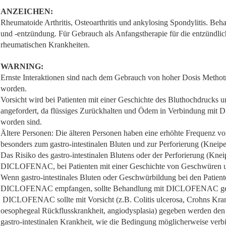
ANZEICHEN:
Rheumatoide Arthritis, Osteoarthritis und ankylosing Spondylitis. B
und -entzündung. Für Gebrauch als Anfangstherapie für die entzündli
rheumatischen Krankheiten.
WARNING:
Ernste Interaktionen sind nach dem Gebrauch von hoher Dosis Methotre
worden.
Vorsicht wird bei Patienten mit einer Geschichte des Bluthochdrucks 
angefordert, da flüssiges Zurückhalten und Ödem in Verbindung mi
worden sind.
Ältere Personen: Die älteren Personen haben eine erhöhte Frequenz 
besonders zum gastro-intestinalen Bluten und zur Perforierung (Kneipe
Das Risiko des gastro-intestinalen Blutens oder der Perforierung (Kn
DICLOFENAC, bei Patienten mit einer Geschichte von Geschwüren un
Wenn gastro-intestinales Bluten oder Geschwürbildung bei den Patienten
DICLOFENAC empfangen, sollte Behandlung mit DICLOFENAC ges
DICLOFENAC sollte mit Vorsicht (z.B. Colitis ulcerosa, Crohns Kran
oesophegeal Rückflusskrankheit, angiodysplasia) gegeben werden den 
gastro-intestinalen Krankheit, wie die Bedingung möglicherweise verbi