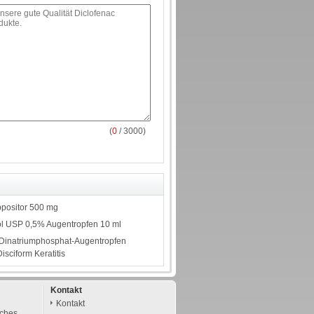
(
0
/ 3000)
ppositor 500 mg
l USP 0,5% Augentropfen 10 ml
inatriumphosphat-Augentropfen
isciform Keratitis
Kontakt
Kontakt
sches