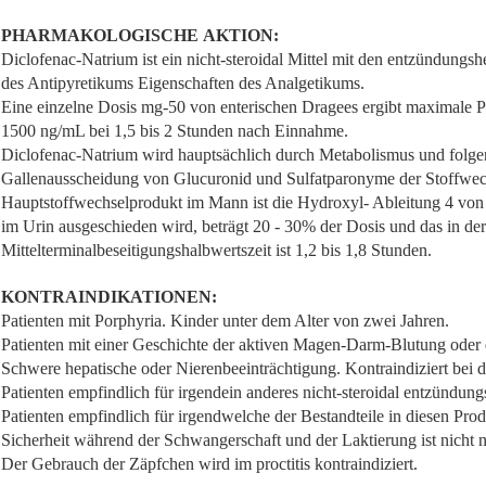
PHARMAKOLOGISCHE AKTION:
Diclofenac-Natrium ist ein nicht-steroidal Mittel mit den entzündung
des Antipyretikums Eigenschaften des Analgetikums.
Eine einzelne Dosis mg-50 von enterischen Dragees ergibt maximale 
1500 ng/mL bei 1,5 bis 2 Stunden nach Einnahme.
Diclofenac-Natrium wird hauptsächlich durch Metabolismus und folge
Gallenausscheidung von Glucuronid und Sulfatparonyme der Stoffwech
Hauptstoffwechselprodukt im Mann ist die Hydroxyl- Ableitung 4 von
im Urin ausgeschieden wird, beträgt 20 - 30% der Dosis und das in der
Mittelterminalbeseitigungshalbwertszeit ist 1,2 bis 1,8 Stunden.
KONTRAINDIKATIONEN:
Patienten mit Porphyria. Kinder unter dem Alter von zwei Jahren.
Patienten mit einer Geschichte der aktiven Magen-Darm-Blutung ode
Schwere hepatische oder Nierenbeeinträchtigung. Kontraindiziert bei d
Patienten empfindlich für irgendein anderes nicht-steroidal entzündu
Patienten empfindlich für irgendwelche der Bestandteile in diesen Pro
Sicherheit während der Schwangerschaft und der Laktierung ist nicht n
Der Gebrauch der Zäpfchen wird im proctitis kontraindiziert.