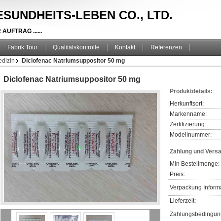
SUNDHEITS-LEBEN CO., LTD.
UFTRAG ......
Fabrik Tour
Qualitätskontrolle
Kontakt
Referenzen
dizin
Diclofenac Natriumsuppositor 50 mg
Diclofenac Natriumsuppositor 50 mg
Produktdetails:
Herkunftsort:
Markenname:
Zertifizierung:
Modellnummer:
Zahlung und Vers
Min Bestellmenge:
Preis:
Verpackung Inform
Lieferzeit:
Zahlungsbedingun