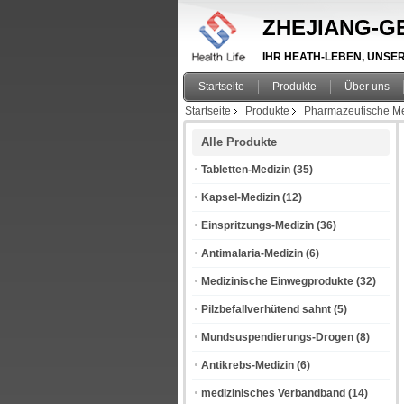
ZHEJIANG-GE
IHR HEATH-LEBEN, UNSER A
Startseite
Produkte
Über uns
Startseite
Produkte
Pharmazeutische Me
Alle Produkte
Tabletten-Medizin
(35)
Kapsel-Medizin
(12)
Einspritzungs-Medizin
(36)
Antimalaria-Medizin
(6)
Medizinische Einwegprodukte
(32)
Pilzbefallverhütend sahnt
(5)
Mundsuspendierungs-Drogen
(8)
Antikrebs-Medizin
(6)
medizinisches Verbandband
(14)