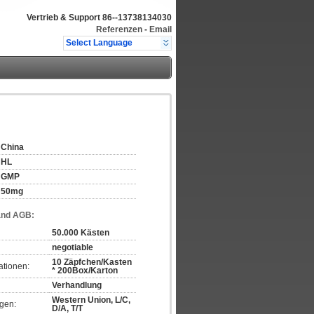
Vertrieb & Support
86--13738134030
Referenzen
-
Email
Select Language
China
HL
GMP
50mg
and AGB:
50.000 Kästen
negotiable
10 Zäpfchen/Kasten
ationen:
* 200Box/Karton
Verhandlung
Western Union, L/C,
gen:
D/A, T/T