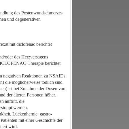
ehandlung des Postenwundschmerzes
chen und degenerativen
xat mit diclofenac berichtet
und/oder des Herzversagens
t DICLOFENAC-Therapie berichtet
von negativen Reaktionen zu NSAIDs,
n) die möglicherweise tödlich sind.
eipen) ist bei Zunahme der Dosen von
d der älteren Personen höher.
 auftritt, die
toppt werden.
kheit, Lückenhernie, gastro-
Patienten mit einer Geschichte der
ttert wird.