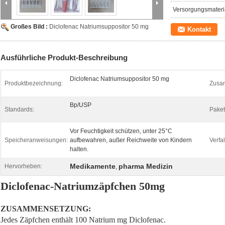
Versorgungsmateria
Großes Bild :
Diclofenac Natriumsuppositor 50 mg
Kontakt
Ausführliche Produkt-Beschreibung
Diclofenac Natriumsuppositor 50 mg
Produktbezeichnung:
Zusa
Bp/USP
Standards:
Paket
Vor Feuchtigkeit schützen, unter 25°C
Speicheranweisungen:
aufbewahren, außer Reichweite von Kindern
Verfa
halten.
Medikamente
pharma Medizin
Hervorheben:
,
Diclofenac-Natriumzäpfchen 50mg
ZUSAMMENSETZUNG:
Jedes Zäpfchen enthält 100 Natrium mg Diclofenac.