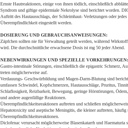
Ernste Hautreaktionen, einige von ihnen tödlich, einschließlich abblät
Syndrom und giftige epidermiale Nekrolyse sind berichtet worden. D
Auftritt des Hautausschlags, der Schleimhaut- Verletzungen oder jede
Überempfindlichkeit eingestellt werden.
DOSIERUNG UND GEBRAUCHSANWEISUNGEN:
Zäpfchen sollten nie für Verwaltung geteilt werden, während Wirkstoff
wird. Die durchschnittliche erwachsene Dosis ist mg 50 jeder Abend.
NEBENWIRKUNGEN UND SPEZIELLE VORKEHRUNGEN
Gastro-intestinale Störungen, einschließlich die epigastric Schmerz, A
treten möglicherweise auf.
Verdauungs- Geschwürbildung und Magen-Darm-Blutung sind berich
umfassen Schwindel, Kopfschmerzen, Hautausschläge, Pruritus, Tinnitus
Schlaflosigkeit, Reizbarkeit, Bewegung, geringe Hörstörungen, Öde
und andere augenfällige Reaktionen.
Überempfindlichkeitsreaktionen auftreten und schließen möglicherweis
Hepatotoxicity und aseptische Meningitis, die kleiner auftreten, häufi
Überempfindlichkeitsreaktionen.
Diclofenac verursacht möglicherweise Blasenkatarrh und Haematuria 