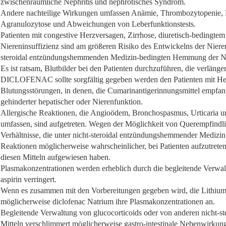
zwischenräumliche Nephritis und nephrotisches Syndrom.
Andere nachteilige Wirkungen umfassen Anämie, Thrombozytopenie, N
Agranulozytose und Abweichungen von Leberfunktionstests.
Patienten mit congestive Herzversagen, Zirrhose, diuretisch-bedingte
Niereninsuffizienz sind am größeren Risiko des Entwickelns der Niere
steroidal entzündungshemmenden Medizin-bedingten Hemmung der Ni
Es ist ratsam, Blutbilder bei den Patienten durchzuführen, die verläng
DICLOFENAC sollte sorgfältig gegeben werden den Patienten mit He
Blutungsstörungen, in denen, die Cumarinantigerinnungsmittel empfang
gehinderter hepatischer oder Nierenfunktion.
Allergische Reaktionen, die Angioödem, Bronchospasmus, Urticaria u
umfassen, sind aufgetreten. Wegen der Möglichkeit von Querempfindlic
Verhältnisse, die unter nicht-steroidal entzündungshemmender Medizin e
Reaktionen möglicherweise wahrscheinlicher, bei Patienten aufzutreten
diesen Mitteln aufgewiesen haben.
Plasmakonzentrationen werden erheblich durch die begleitende Verwa
aspirin verringert.
Wenn es zusammen mit den Vorbereitungen gegeben wird, die Lithium 
möglicherweise diclofenac Natrium ihre Plasmakonzentrationen an.
Begleitende Verwaltung von glucocorticoids oder von anderen nicht-
Mitteln verschlimmert möglicherweise gastro-intestinale Nebenwirkun