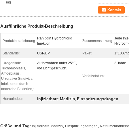
mg
Kontakt
Ausführliche Produkt-Beschreibung
Ranitidin Hydrochlorid
Jede Inje
Produktbezeichnung:
Zusammensetzung:
Injektion
Hydrochlo
Standards:
USP/BP
Paket:
1*10 Am
Urogenitale
Aufbewahren unter 25°C,
3 Jahre
Trichomoniasis,
vor Licht geschützt.
Amoebiasis,
Verfallsdatum:
Ulzerative Gingivitis,
Infektionen durch
anaerobe Bakterien,:
injizierbare Medizin
Einspritzungsdrogen
Hervorheben:
,
,
,
Größe und Tag:
injizierbare Medizin
Einspritzungsdrogen
Natriumchloridein