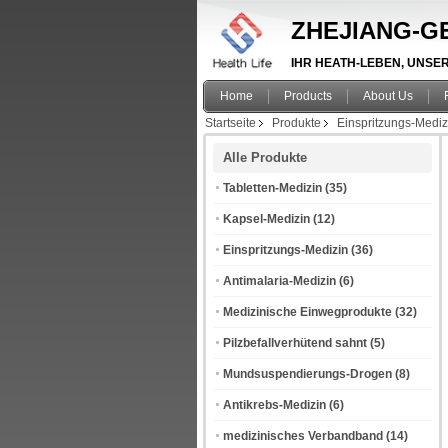
ZHEJIANG-GE
IHR HEATH-LEBEN, UNSER A
Home
Products
About Us
Startseite
Produkte
Einspritzungs-Mediz
Alle Produkte
Tabletten-Medizin
(35)
Kapsel-Medizin
(12)
Einspritzungs-Medizin
(36)
Antimalaria-Medizin
(6)
Medizinische Einwegprodukte
(32)
Pilzbefallverhütend sahnt
(5)
Mundsuspendierungs-Drogen
(8)
Antikrebs-Medizin
(6)
medizinisches Verbandband
(14)