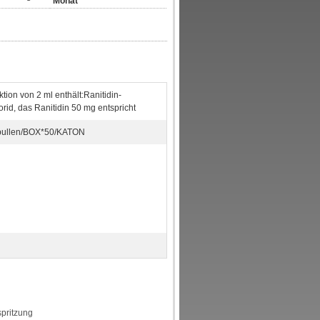
Monat
ktion von 2 ml enthält:Ranitidin-
rid, das Ranitidin 50 mg entspricht
pullen/BOX*50/KATON
spritzung