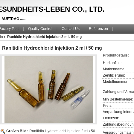
SUNDHEITS-LEBEN CO., LTD.
UFTRAG ......
Factory Tour
Quality Control
Contact Us
Referenzen
in
Ranitidin Hydrochlorid Injektion 2 ml / 50 mg
Ranitidin Hydrochlorid Injektion 2 ml / 50 mg
Produktdetails:
Herkunftsort:
Markenname:
Zertifizierung:
Modellnummer:
Zahlung und Vers
Min Bestellmenge:
Preis:
Verpackung Inform
Lieferzeit:
Zahlungsbedingun
Großes Bild :
Ranitidin Hydrochlorid Injektion 2 ml / 50
Versorgungsmateria