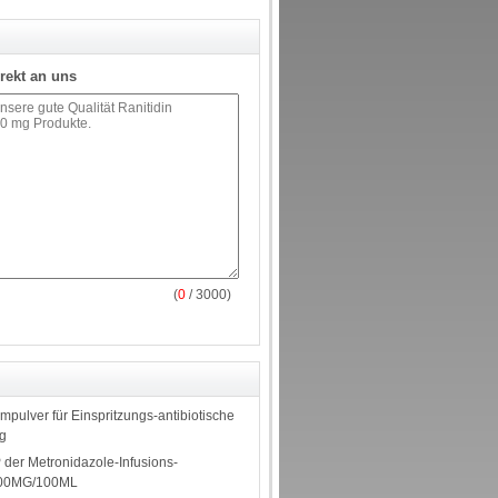
rekt an uns
(
0
/ 3000)
mpulver für Einspritzungs-antibiotische
0g
der Metronidazole-Infusions-
-500MG/100ML