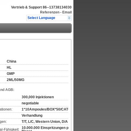
Vertrieb & Support
86--13738134030
Referenzen
-
Email
Select Language
China
HL
GMP
2ML/50MG
and AGB:
300,000 Injektionen
negotiable
ationen:
1*10Ampoules/BOX*50/CATON
Verhandlung
gen:
T/T, L/C, Western Union, D/A
10.000.000 Einspritzungen pro
l-Fähigkeit: