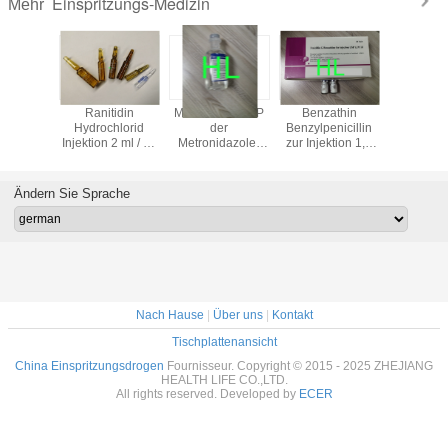
Einspritzungs-Medizin
Mehr
iaxon
Ranitidin
Medizin BP/USP
Benzathin
Ampicil
mpulver
Hydrochlorid
der
Benzylpenicillin
Natriump
nsmittel
Injektion 2 ml / 50
Metronidazole-
zur Injektion 1,2
Einspritzu
0 g
mg
Infusions-
M2,4 M Antibiotika
Antibiosis
Einspritzungs-
50 Flaschen /
3 Jah
500MG/100ML
Kiste
Verfallsd
Ändern Sie Sprache
Drogen
Nach Hause
|
Über uns
|
Kontakt
Tischplattenansicht
China Einspritzungsdrogen
Fournisseur. Copyright © 2015 - 2025 ZHEJIANG
HEALTH LIFE CO.,LTD.
All rights reserved. Developed by
ECER