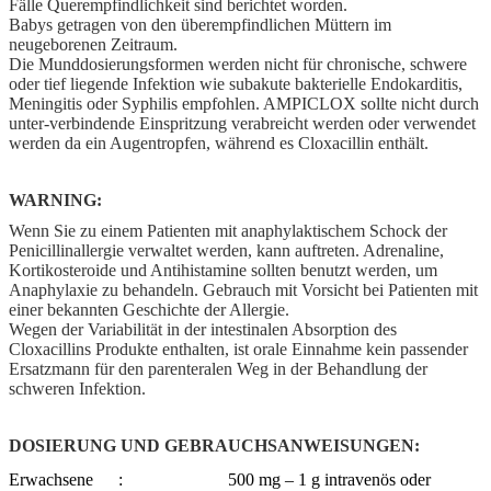
Fälle Querempfindlichkeit sind berichtet worden.
Babys getragen von den überempfindlichen Müttern im
neugeborenen Zeitraum.
Die Munddosierungsformen werden nicht für chronische, schwere
oder tief liegende Infektion wie subakute bakterielle Endokarditis,
Meningitis oder Syphilis empfohlen. AMPICLOX sollte nicht durch
unter-verbindende Einspritzung verabreicht werden oder verwendet
werden da ein Augentropfen, während es Cloxacillin enthält.
WARNING:
Wenn Sie zu einem Patienten mit anaphylaktischem Schock der
Penicillinallergie verwaltet werden, kann auftreten. Adrenaline,
Kortikosteroide und Antihistamine sollten benutzt werden, um
Anaphylaxie zu behandeln. Gebrauch mit Vorsicht bei Patienten mit
einer bekannten Geschichte der Allergie.
Wegen der Variabilität in der intestinalen Absorption des
Cloxacillins Produkte enthalten, ist orale Einnahme kein passender
Ersatzmann für den parenteralen Weg in der Behandlung der
schweren Infektion.
DOSIERUNG UND GEBRAUCHSANWEISUNGEN:
Erwachsene
:
500 mg – 1 g intravenös oder