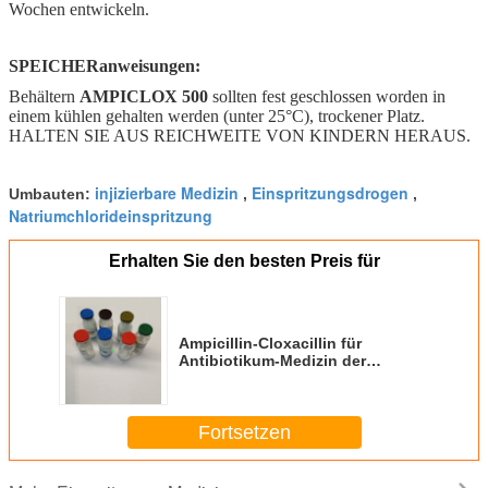
Wochen entwickeln.
SPEICHERanweisungen:
Behältern
AMPICLOX 500
sollten fest geschlossen worden in
einem kühlen gehalten werden (unter 25°C), trockener Platz.
HALTEN SIE AUS REICHWEITE VON KINDERN HERAUS.
injizierbare Medizin
Einspritzungsdrogen
Umbauten:
,
,
Natriumchlorideinspritzung
Erhalten Sie den besten Preis für
Ampicillin-Cloxacillin für
Antibiotikum-Medizin der
Einspritzungs-250MG+250MG
Fortsetzen