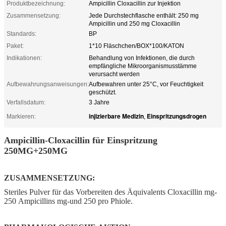
Produktbezeichnung:
Ampicillin Cloxacillin zur Injektion
Zusammensetzung:
Jede Durchstechflasche enthält: 250 mg
Ampicillin und 250 mg Cloxacillin
Standards:
BP
Paket:
1*10 Fläschchen/BOX*100/KATON
Indikationen:
Behandlung von Infektionen, die durch
empfängliche Mikroorganismusstämme
verursacht werden
Aufbewahrungsanweisungen:
Aufbewahren unter 25°C, vor Feuchtigkeit
geschützt.
Verfallsdatum:
3 Jahre
injizierbare Medizin
Einspritzungsdrogen
Markieren:
,
Ampicillin-Cloxacillin für Einspritzung
250MG+250MG
ZUSAMMENSETZUNG:
Steriles Pulver für das Vorbereiten des Äquivalents Cloxacillin mg-
250 Ampicillins mg-und 250 pro Phiole.