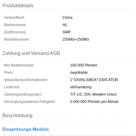
Produktdetails
Herkunftsort:
China
Markenname:
HL
Zertifizierung:
GMP
Modellnummer:
250MG+250MG
Zahlung und Versand AGB
Min Bestellmenge:
100.000 Phiolen
Preis:
negotiable
Verpackung Informationen:
1*10VIALS/BOX*100/CATON
Lieferzeit:
Verhandlung
Zahlungsbedingungen:
T/T, L/C, D/A, Western Union
Versorgungsmaterial-Fähigkeit:
5.000.000 Phiolen pro Monat
Beschreibung
Einspritzungs-Medizin