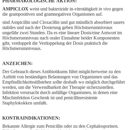
PHARMAKOLOGISCHE AKTION:
AMPICLOX
weist und bakterizide in-vitrotätigkeit
in vivo
gegen
die grampositiven und gramnegativen Organismen auf.
sind Ampicillin und Cloxacillin und gut mündlich absorbiert saures
stabiles und nach der Dosierung geben Höchstserumniveaus
ungefähr zwei Stunden. Da es eine lineare Dosis/eine Antwort im
Höchstserumniveau nach oraler Einnahme beider Komponenten
gibt, verdoppelt die Verdoppelung der Dosis praktisch die
Höchstserumniveaus.
ANZEICHEN:
Der Gebrauch dieses Antibiotikums führt möglicherweise zu den
Auftritt von beständigen Belastungen von Organismen und das
Empfindlichkeitsstillstehen sollte deshalb wo möglich durchgeführt
werden, um die Verwendbarkeit der Therapie sicherzustellen.
Infektion verursacht durch anfällige Organismen, in denen eine
Mischinfektion Geschenk ist und penicillinresistente
Staphylokokken umfaßt.
KONTRAINDIKATIONEN:
Bekannte Allergie zum Penicillin oder zu den Cephalosporinen.