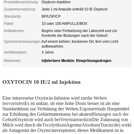
Produktbezeichnung:
Oxytocin-Injektion
Zusammensetzung:
Jede 1 ml Ampulle enthält 10 IE Oxytocin
Standards:
BP/USP/CP
Paket:
10 oder 100 AMPULLE/BOX
Indikationen:
Beginn oder Fortsetzung der Laborzeit und zur
Kontrolle der Blutungen nach der Geburt
Speicheranweisungen:
Auf einem kühlen, trockenen Ort, fern vom Licht
aufbewahren.
Verfallsdatum:
3 Jahre
injizierbare Medizin
Einspritzungsdrogen
Markieren:
,
OXYTOCIN 10 IE/2 ml Injektion
Eine intravenöse Oxytocin-Infusion wird zur
die Wehen
hervorrufen
Es ist unklar, ob eine hohe Dosis besser ist als eine
Standarddosis zur Verhütung der Wehen.
Ergometrin
als Hauptmittel
zur Erhöhung des Gebärmuttertonus bei akuten
Blutungen nach der
Geburt
Oxytocin wird auch bei
Veterinärmedizin
Die Zulassung von
Milch wird durch die
Tocolytikum
Agentur
Atosiban
(Tractocile) wirkt
als Antagonist der Oxytocinrezeptoren; dieses Medikament ist in