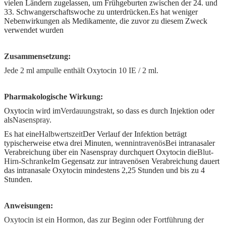
vielen Ländern zugelassen, um Frühgeburten zwischen der 24. und
33. Schwangerschaftswoche zu unterdrücken.Es hat weniger
Nebenwirkungen als Medikamente, die zuvor zu diesem Zweck
verwendet wurden
Zusammensetzung:
Jede 2 ml ampulle enthält Oxytocin 10 IE / 2 ml.
Pharmakologische Wirkung:
Oxytocin wird im
Verdauungstrakt
, so dass es durch Injektion oder
als
Nasenspray
.
Es hat eine
Halbwertszeit
Der Verlauf der Infektion beträgt
typischerweise etwa drei Minuten, wenn
intravenös
Bei intranasaler
Verabreichung über ein Nasenspray durchquert Oxytocin die
Blut-
Hirn-Schranke
Im Gegensatz zur intravenösen Verabreichung dauert
das intranasale Oxytocin mindestens 2,25 Stunden und bis zu 4
Stunden.
Anweisungen:
Oxytocin ist ein Hormon, das zur Beginn oder Fortführung der